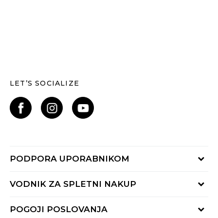
LET’S SOCIALIZE
PODPORA UPORABNIKOM
Oglejte si stanje naročila
VODNIK ZA SPLETNI NAKUP
Piši nam:
online@buzzsneakers.si
Način plačila
POGOJI POSLOVANJA
Pokliči nas: 01 777 45 44
Dostava