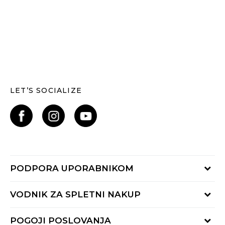
LET’S SOCIALIZE
PODPORA UPORABNIKOM
Oglejte si stanje naročila
VODNIK ZA SPLETNI NAKUP
Piši nam:
online@buzzsneakers.si
Način plačila
POGOJI POSLOVANJA