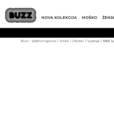
NOVA KOLEKCIJA
MOŠKO
ŽENS
Buzz - Spletna trgovina
Artikli
Obutev
Superge
NIKE S