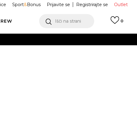
ice
Sport
&
Bonus
Prijavite se
Registrirajte se
Outlet
CREW
Išči na strani
0
 Nike Zoom
HQ0458-001
.5
37.5
38
38.5
39
1
42
42.5
43
44