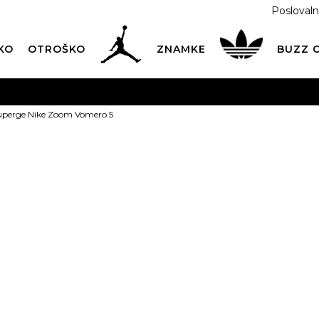
Poslovaln
KO
OTROŠKO
ZNAMKE
BUZZ
PREVZEM NA DPD PAKETOMATIH
SAMO
2,60€
.
uperge Nike Zoom Vomero 5
BREZPLAČNA POŠTNINA
na vse nakupe nad 100 EUR
PIŠI NAM
online@buzzsneakers.si
NIKE Superge
Vomero 5
Izberite velikost:
35.5
36
36
40
40.5
4
44.5