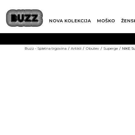
NOVA KOLEKCIJA
MOŠKO
ŽENS
Buzz - Spletna trgovina
Artikli
Obutev
Superge
NIKE S