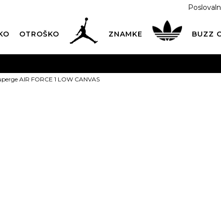
Poslovaln
KO
OTROŠKO
ZNAMKE
BUZZ
PREVZEM NA DPD PAKETOMATIH
SAMO
2,60€
.
uperge AIR FORCE 1 LOW CANVAS
BREZPLAČNA POŠTNINA
na vse nakupe nad 100 EUR
PIŠI NAM
online@buzzsneakers.si
NIKE Superge
LOW CANVA
Izberite velikost:
40
40.5
4
44.5
45
45