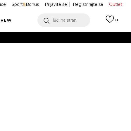
ice
Sport
&
Bonus
Prijavite se
Registrirajte se
Outlet
CREW
Išči na strani
0
 AIR FORCE 1
HV1204-100
S
1
42
42.5
43
44
.5
46
47
47.5