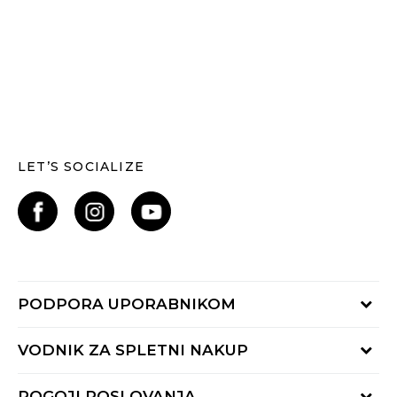
LET’S SOCIALIZE
PODPORA UPORABNIKOM
Oglejte si stanje naročila
VODNIK ZA SPLETNI NAKUP
Piši nam:
online@buzzsneakers.si
Način plačila
POGOJI POSLOVANJA