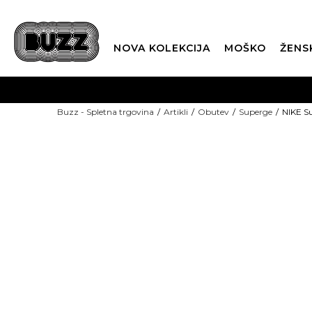
NOVA KOLEKCIJA
MOŠKO
ŽENS
Buzz - Spletna trgovina
Artikli
Obutev
Superge
NIKE Su
ZADNJI KOSI