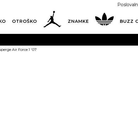
Poslovaln
KO
OTROŠKO
ZNAMKE
BUZZ
PREVZEM NA DPD PAKETOMATIH
SAMO
2,60€
.
perge Air Force 1 '07
BREZPLAČNA POŠTNINA
na vse nakupe nad 100 EUR
PIŠI NAM
online@buzzsneakers.si
NIKE Superge 
PONUDBA
95,99
EUR
Informativna malopr