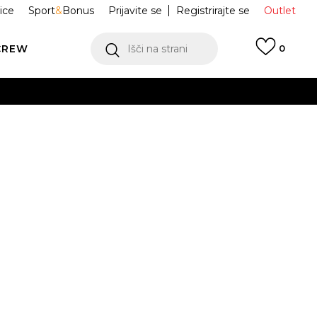
ice
Sport
&
Bonus
Prijavite se
Registrirajte se
Outlet
CREW
Išči na strani
0
Air Force 1 '07
DC9486-110
Obvesti me o znižanju
odajna cena:
119,99
EUR