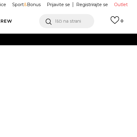
ice
Sport
&
Bonus
Prijavite se
Registrirajte se
Outlet
CREW
Išči na strani
0
e SL 72
JI3089
ukaj!
Obvesti me o znižanju
odajna cena:
54,99
EUR