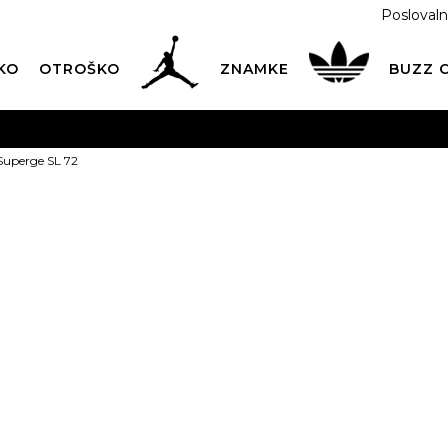
Poslovaln
KO
OTROŠKO
ZNAMKE
BUZZ
PREVZEM NA DPD PAKETOMATIH
SAMO
2,60€
.
Superge SL 72
BREZPLAČNA POŠTNINA
na vse nakupe nad 100 EUR
PIŠI NAM
online@buzzsneakers.si
adidas Superg
PONUDBA
t
38,49
EUR
Informativna malopr