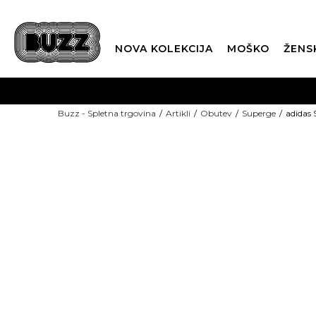
NOVA KOLEKCIJA
MOŠKO
ŽENS
Buzz - Spletna trgovina
Artikli
Obutev
Superge
adidas 
SEZONSKE CENE