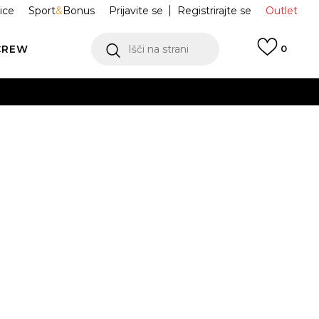
ice
Sport
&
Bonus
Prijavite se
Registrirajte se
Outlet
CREW
Išči na strani
0
ge STAN SMITH
G58184
ukaj!
Obvesti me o znižanju