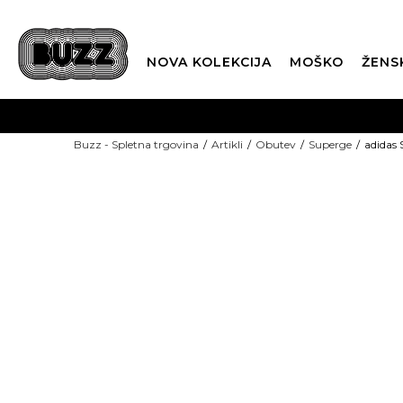
NOVA KOLEKCIJA
MOŠKO
ŽENS
Buzz - Spletna trgovina
Artikli
Obutev
Superge
adidas
SEZONSKE CENE