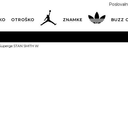
Poslovaln
KO
OTROŠKO
ZNAMKE
BUZZ
PREVZEM NA DPD PAKETOMATIH
SAMO
2,60€
.
 Superge STAN SMITH W
BREZPLAČNA POŠTNINA
na vse nakupe nad 100 EUR
PIŠI NAM
online@buzzsneakers.si
adidas Super
W
1
t
PONUDBA
54,99
EUR