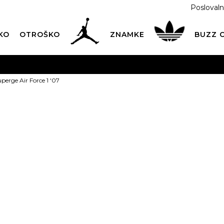
Poslovaln
KO
OTROŠKO
ZNAMKE
BUZZ
PREVZEM NA DPD PAKETOMATIH
SAMO
2,60€
.
perge Air Force 1 '07
BREZPLAČNA POŠTNINA
na vse nakupe nad 100 EUR
PIŠI NAM
online@buzzsneakers.si
NIKE Superge 
1
t
PONUDBA
83,99
EUR
Informativna malopr