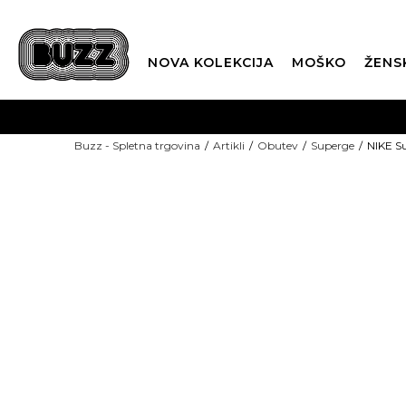
NOVA KOLEKCIJA
MOŠKO
ŽENS
Buzz - Spletna trgovina
Artikli
Obutev
Superge
NIKE Su
SEZONSKE CENE