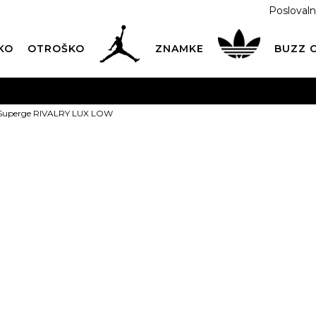
Poslovaln
KO
OTROŠKO
ZNAMKE
BUZZ
PREVZEM NA DPD PAKETOMATIH
SAMO
2,60€
.
 Superge RIVALRY LUX LOW
BREZPLAČNA POŠTNINA
na vse nakupe nad 100 EUR
PIŠI NAM
online@buzzsneakers.si
adidas Super
LOW
119,99
EUR