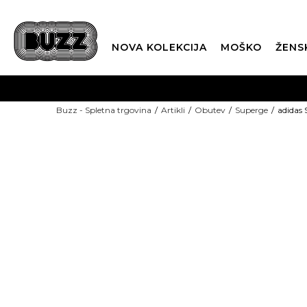
NOVA KOLEKCIJA
MOŠKO
ŽENS
Buzz - Spletna trgovina
Artikli
Obutev
Superge
adidas
-15%: KODA "POLETJE15"