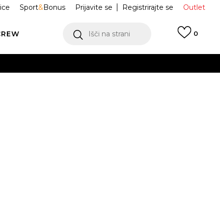
ice
Sport
&
Bonus
Prijavite se
Registrirajte se
Outlet
CREW
Išči na strani
0
ge RIVALRY LUX
IF7184
Obvesti me o znižanju