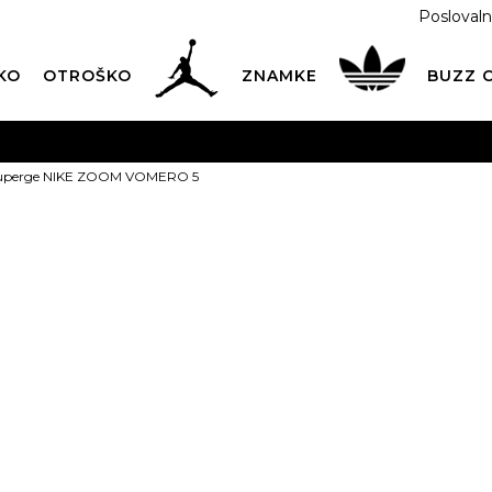
Poslovaln
KO
OTROŠKO
ZNAMKE
BUZZ
PREVZEM NA DPD PAKETOMATIH
SAMO
2,60€
.
Superge NIKE ZOOM VOMERO 5
BREZPLAČNA POŠTNINA
na vse nakupe nad 100 EUR
PIŠI NAM
online@buzzsneakers.si
NIKE Superg
VOMERO 5
1
t
PONUDBA
95,99
EUR