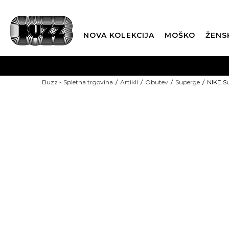
NOVA KOLEKCIJA
MOŠKO
ŽENS
Buzz - Spletna trgovina
Artikli
Obutev
Superge
NIKE 
SEZONSKE CENE