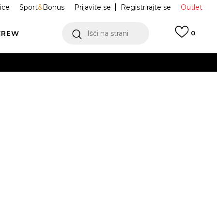
ice
Sport
&
Bonus
Prijavite se
Registrirajte se
Outlet
CREW
Išči na strani
0
e NIKE ZOOM
BV1358-003
ukaj!
Obvesti me o znižanju