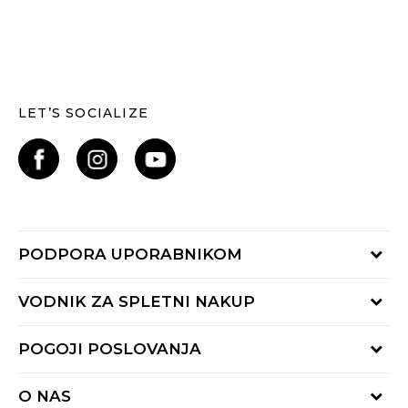
LET’S SOCIALIZE
PODPORA UPORABNIKOM
Oglejte si stanje naročila
VODNIK ZA SPLETNI NAKUP
Piši nam:
online@buzzsneakers.si
Način plačila
POGOJI POSLOVANJA
Pokliči nas: 01 777 45 44
Dostava
Pon-Pet 9-16h
Pogoji uporabe
Vračilo kupnine
O NAS