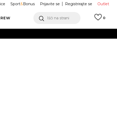
ice
Sport
&
Bonus
Prijavite se
Registrirajte se
Outlet
CREW
Išči na strani
0
rge SAMBA OG C
IE3678
ukaj!
Obvesti me o znižanju
odajna cena:
69,99
EUR