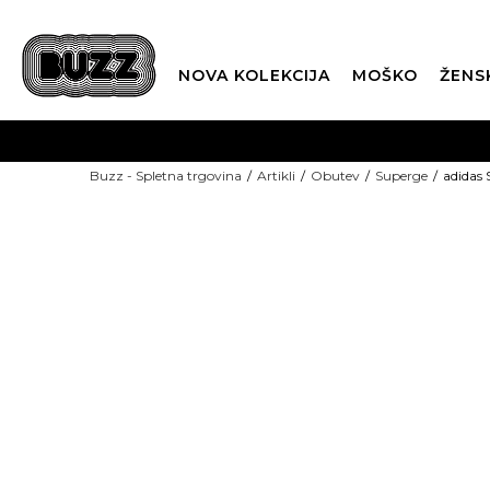
NOVA KOLEKCIJA
MOŠKO
ŽENS
Buzz - Spletna trgovina
Artikli
Obutev
Superge
adidas
SEZONSKE CENE