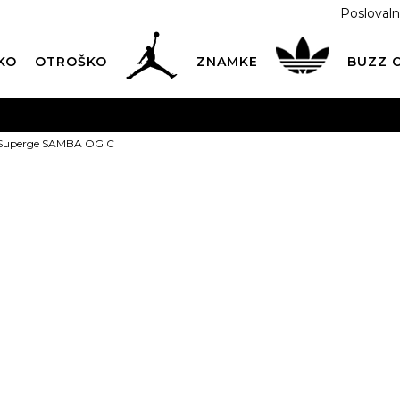
Poslovaln
KO
OTROŠKO
ZNAMKE
BUZZ
PREVZEM NA DPD PAKETOMATIH
SAMO
2,60€
.
 Superge SAMBA OG C
BREZPLAČNA POŠTNINA
na vse nakupe nad 100 EUR
PIŠI NAM
online@buzzsneakers.si
adidas Supe
1
t
PONUDBA
34,99
EUR
Informativna malopr