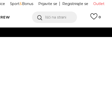
ice
Sport
&
Bonus
Prijavite se
Registrirajte se
Outlet
CREW
Išči na strani
0
Air Force 1
DC3590-102
Obvesti me o znižanju