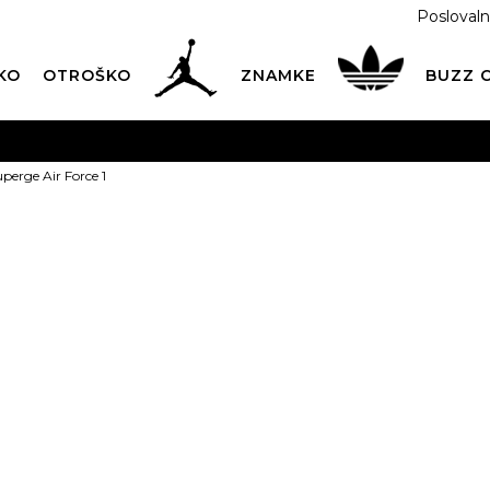
Poslovaln
KO
OTROŠKO
ZNAMKE
BUZZ
PREVZEM NA DPD PAKETOMATIH
SAMO
2,60€
.
perge Air Force 1
BREZPLAČNA POŠTNINA
na vse nakupe nad 100 EUR
PIŠI NAM
online@buzzsneakers.si
NIKE Superge 
129,99
EUR