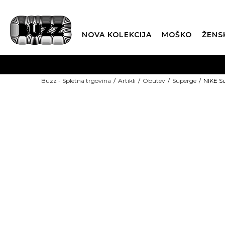
NOVA KOLEKCIJA
MOŠKO
ŽENS
Buzz - Spletna trgovina
Artikli
Obutev
Superge
NIKE Su
-15%: KODA "POLETJE15"