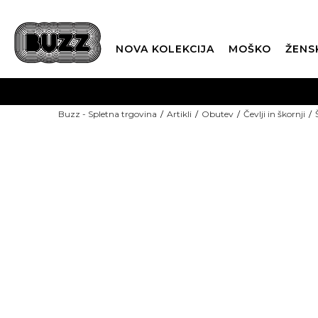
NOVA KOLEKCIJA
MOŠKO
ŽENS
Buzz - Spletna trgovina
Artikli
Obutev
Čevlji in škornji
TOP IZBOR