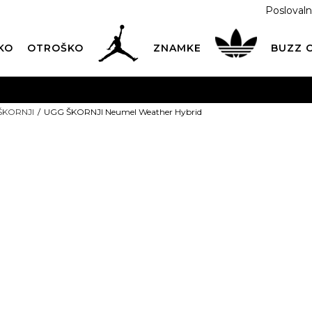
Poslovaln
KO
OTROŠKO
ZNAMKE
BUZZ
PREVZEM NA DPD PAKETOMATIH
SAMO
2,60€
.
ŠKORNJI
UGG ŠKORNJI Neumel Weather Hybrid
BREZPLAČNA POŠTNINA
na vse nakupe nad 100 EUR
PIŠI NAM
online@buzzsneakers.si
UGG ŠKORNJI
Weather Hybr
Izberite velikost:
40
41
4
ARTIKEL NI VEČ