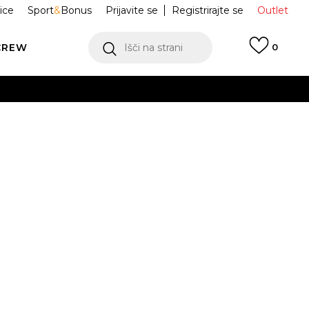
ice
Sport
&
Bonus
Prijavite se
Registrirajte se
Outlet
CREW
Išči na strani
0
 Neumel
1143991-BBLC
id
2
43
44
45
46
 NA VOLJO