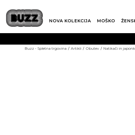
NOVA KOLEKCIJA
MOŠKO
ŽENS
Buzz - Spletna trgovina
Artikli
Obutev
Natikači in japon
NOVO