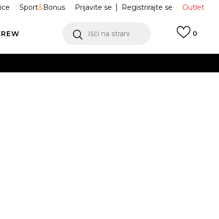
ice
Sport
&
Bonus
Prijavite se
Registrirajte se
Outlet
CREW
Išči na strani
0
Goldenglow
1152685-BLK
Obvesti me o znižanju
8
39
40
41
42