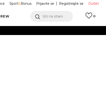
ice
Sport
&
Bonus
Prijavite se
Registrirajte se
Outlet
CREW
Išči na strani
0
LA OPREMA
HB7856
ALL
Obvesti me o znižanju