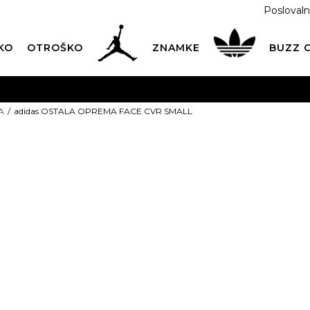
Poslovaln
KO
OTROŠKO
ZNAMKE
BUZZ
PREVZEM NA DPD PAKETOMATIH
SAMO
2,60€
.
A
adidas OSTALA OPREMA FACE CVR SMALL
BREZPLAČNA POŠTNINA
na vse nakupe nad 100 EUR
PIŠI NAM
online@buzzsneakers.si
adidas OSTA
FACE CVR SM
14,99
EUR