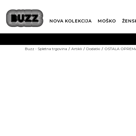
NOVA KOLEKCIJA
MOŠKO
ŽENS
Buzz - Spletna trgovina
Artikli
Dodatki
OSTALA OPREM
-15%: KODA "POLETJE15"