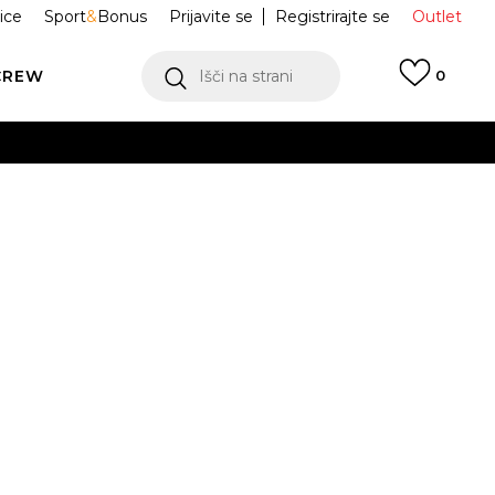
ice
Sport
&
Bonus
Prijavite se
Registrirajte se
Outlet
CREW
Išči na strani
0
I ZA KLJUČE
10018207
er Star
ukaj!
Obvesti me o znižanju
odajna cena:
18,99
EUR