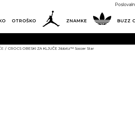
Poslovaln
KO
OTROŠKO
ZNAMKE
BUZZ
PREVZEM NA DPD PAKETOMATIH
SAMO
2,60€
.
ČE
CROCS OBESKI ZA KLJUČE Jibbitz™ Soccer Star
BREZPLAČNA POŠTNINA
na vse nakupe nad 100 EUR
PIŠI NAM
online@buzzsneakers.si
CROCS OBESK
Jibbitz™ Socc
PONUDBA
t
15,19
EUR
Informativna malopr