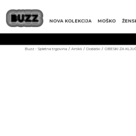
NOVA KOLEKCIJA
MOŠKO
ŽENS
Buzz - Spletna trgovina
Artikli
Dodatki
OBESKI ZA KLJU
-15%: KODA "POLETJE15"