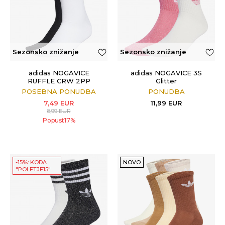
Sezonsko znižanje
Sezonsko znižanje
adidas NOGAVICE
adidas NOGAVICE 3S
RUFFLE CRW 2PP
Glitter
POSEBNA PONUDBA
PONUDBA
7,49
EUR
11,99
EUR
8,99
EUR
Popust
17
%
-15%: KODA
NOVO
"POLETJE15"