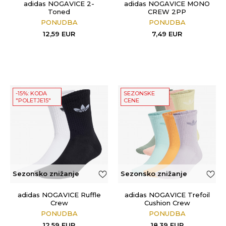
adidas NOGAVICE 2-
adidas NOGAVICE MONO
Toned
CREW 2PP
PONUDBA
PONUDBA
12,59
EUR
7,49
EUR
-15%: KODA
SEZONSKE
"POLETJE15"
CENE
Sezonsko znižanje
Sezonsko znižanje
adidas NOGAVICE Ruffle
adidas NOGAVICE Trefoil
Crew
Cushion Crew
PONUDBA
PONUDBA
12,59
EUR
18,39
EUR