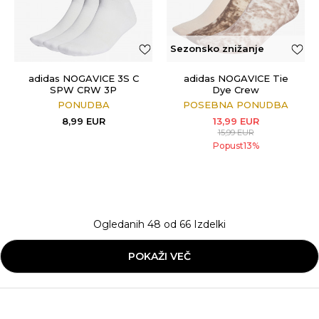
Sezonsko znižanje
adidas NOGAVICE 3S C
adidas NOGAVICE Tie
SPW CRW 3P
Dye Crew
PONUDBA
POSEBNA PONUDBA
8,99
EUR
13,99
EUR
15,99
EUR
Popust
13
%
Ogledanih
48
od
66
Izdelki
POKAŽI VEČ