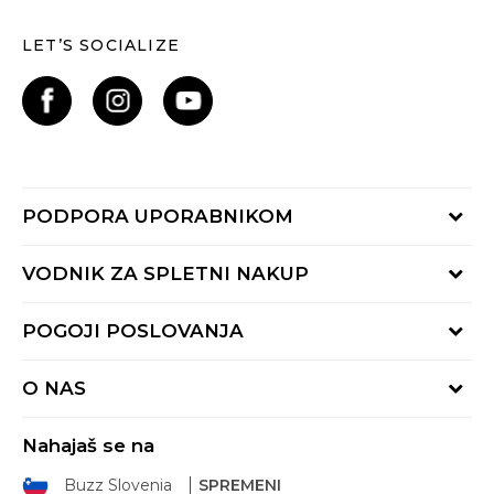
LET’S SOCIALIZE
PODPORA UPORABNIKOM
Oglejte si stanje naročila
VODNIK ZA SPLETNI NAKUP
Piši nam:
online@buzzsneakers.si
Način plačila
POGOJI POSLOVANJA
Pokliči nas: 01 777 45 44
Dostava
Pon-Pet 9-16h
Pogoji uporabe
Vračilo kupnine
O NAS
Splošna pravila zasebnosti
Reklamacija
BUZZ Koncept
Pravila Sport&Bonus programa
Nahajaš se na
BUZZ Znamke
Pravica do vračila
Buzz Slovenia
SPREMENI
BUZZ Crew