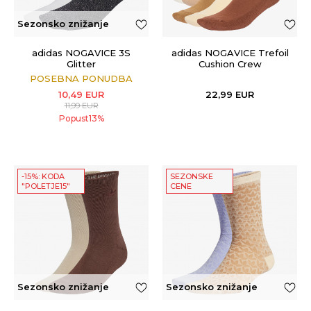
Sezonsko znižanje
adidas NOGAVICE 3S
adidas NOGAVICE Trefoil
Glitter
Cushion Crew
POSEBNA PONUDBA
10,49
EUR
22,99
EUR
11,99
EUR
Popust
13
%
-15%: KODA
SEZONSKE
"POLETJE15"
CENE
Sezonsko znižanje
Sezonsko znižanje