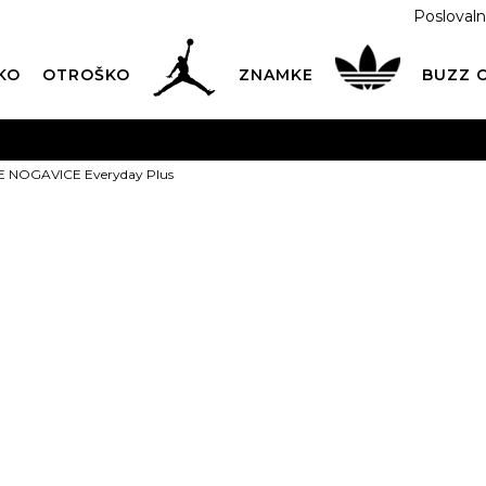
Poslovaln
KO
OTROŠKO
ZNAMKE
BUZZ
PREVZEM NA DPD PAKETOMATIH
SAMO
2,60€
.
E NOGAVICE Everyday Plus
BREZPLAČNA POŠTNINA
na vse nakupe nad 100 EUR
PIŠI NAM
online@buzzsneakers.si
NIKE NOGAVI
Plus
Izberite velikost:
t
34-38
38-42
42