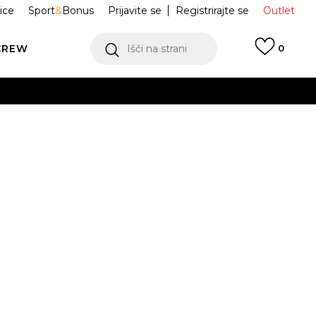
ice
Sport
&
Bonus
Prijavite se
Registrirajte se
Outlet
CREW
Išči na strani
0
CE Everyday
HJ9339-904
ukaj!
-46
46-50