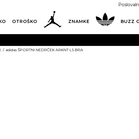
Poslovaln
KO
OTROŠKO
ZNAMKE
BUZZ
PREVZEM NA DPD PAKETOMATIH
SAMO
2,60€
.
K
adidas ŠPORTNI NEDRČEK ARKNT LS BRA
BREZPLAČNA POŠTNINA
na vse nakupe nad 100 EUR
PIŠI NAM
online@buzzsneakers.si
adidas ŠPOR
ARKNT LS BR
PONUDBA
29,99
EUR
Informativna malopr
Izberite velikost: