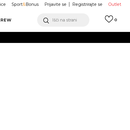
ice
Sport
&
Bonus
Prijavite se
Registrirajte se
Outlet
CREW
Išči na strani
0
TNI NEDRČEK
JD7163
A
Obvesti me o znižanju
odajna cena:
49,99
EUR