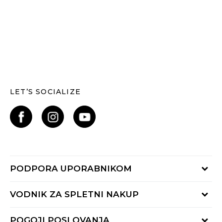
LET’S SOCIALIZE
PODPORA UPORABNIKOM
Oglejte si stanje naročila
VODNIK ZA SPLETNI NAKUP
Piši nam:
online@buzzsneakers.si
Način plačila
POGOJI POSLOVANJA