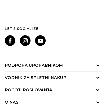
LET’S SOCIALIZE
PODPORA UPORABNIKOM
Oglejte si stanje naročila
VODNIK ZA SPLETNI NAKUP
Piši nam:
online@buzzsneakers.si
Način plačila
POGOJI POSLOVANJA
Pokliči nas: 01 777 45 44
Dostava
Pon-Pet 9-16h
Pogoji uporabe
Vračilo kupnine
O NAS
Splošna pravila zasebnosti