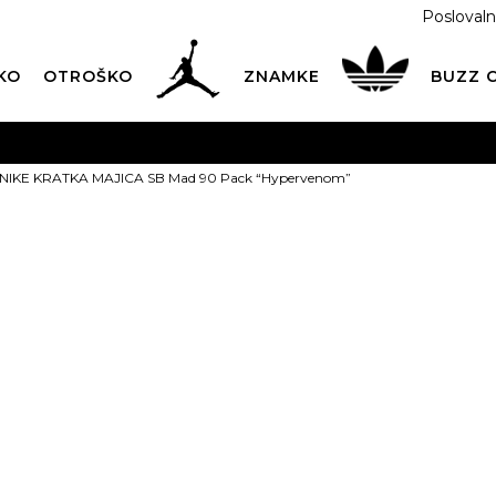
Poslovaln
KO
OTROŠKO
ZNAMKE
BUZZ
PREVZEM NA DPD PAKETOMATIH
SAMO
2,60€
.
NIKE KRATKA MAJICA SB Mad 90 Pack “Hypervenom”
BREZPLAČNA POŠTNINA
na vse nakupe nad 100 EUR
PIŠI NAM
online@buzzsneakers.si
NIKE KRATKA
Mad 90 Pack
64,99
EUR