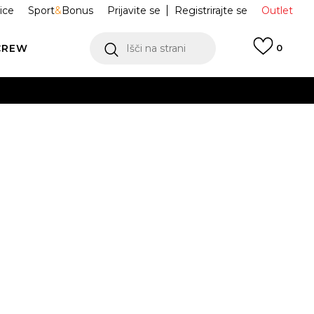
ice
Sport
&
Bonus
Prijavite se
Registrirajte se
Outlet
CREW
Išči na strani
0
 MAJICA SB
IR8701-010
 “Hypervenom”
Obvesti me o znižanju