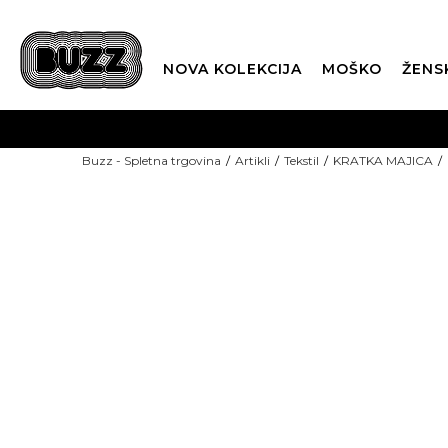
NOVA KOLEKCIJA
MOŠKO
ŽENS
Buzz - Spletna trgovina
Artikli
Tekstil
KRATKA MAJICA
-15%: KODA "POLETJE15"