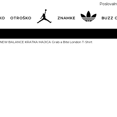
Poslovaln
KO
OTROŠKO
ZNAMKE
BUZZ
PREVZEM NA DPD PAKETOMATIH
SAMO
2,60€
.
NEW BALANCE KRATKA MAJICA Grab a Bite London T-Shirt
BREZPLAČNA POŠTNINA
na vse nakupe nad 100 EUR
PIŠI NAM
online@buzzsneakers.si
NEW BALANC
MAJICA Grab 
T-Shirt
34,99
EUR
Izberite velikost: