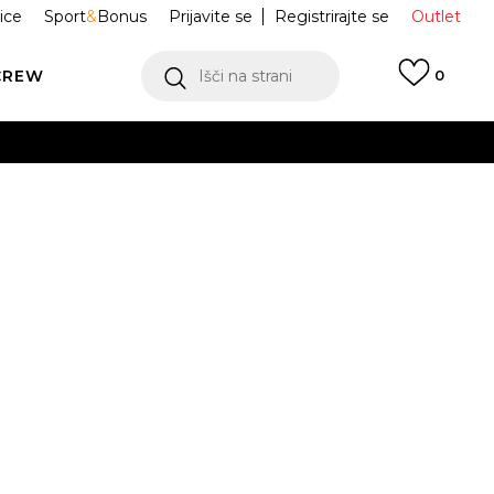
ice
Sport
&
Bonus
Prijavite se
Registrirajte se
Outlet
CREW
Išči na strani
0
E KRATKA
MT62B9LI-YLR
a Bite London
Obvesti me o znižanju