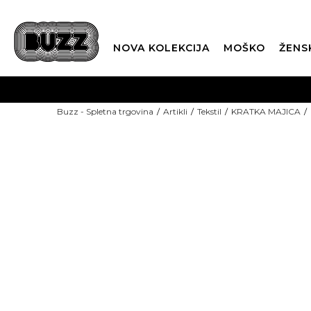
NOVA KOLEKCIJA
MOŠKO
ŽENS
Buzz - Spletna trgovina
Artikli
Tekstil
KRATKA MAJICA
NOVO