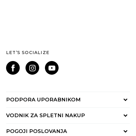
LET’S SOCIALIZE
PODPORA UPORABNIKOM
Oglejte si stanje naročila
VODNIK ZA SPLETNI NAKUP
Piši nam:
online@buzzsneakers.si
Način plačila
POGOJI POSLOVANJA
Pokliči nas: 01 777 45 44
Dostava