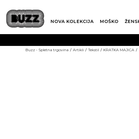
NOVA KOLEKCIJA
MOŠKO
ŽENS
Buzz - Spletna trgovina
Artikli
Tekstil
KRATKA MAJICA
NOVO