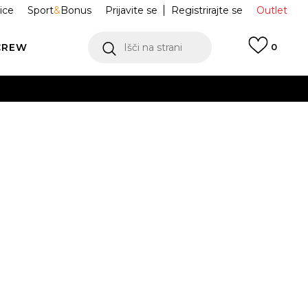
ice
Sport
&
Bonus
Prijavite se
Registrirajte se
Outlet
CREW
Išči na strani
0
RATKA MAJICA
NP0A88TR9411
S Black Beauty
Obvesti me o znižanju
L
XL
2XL