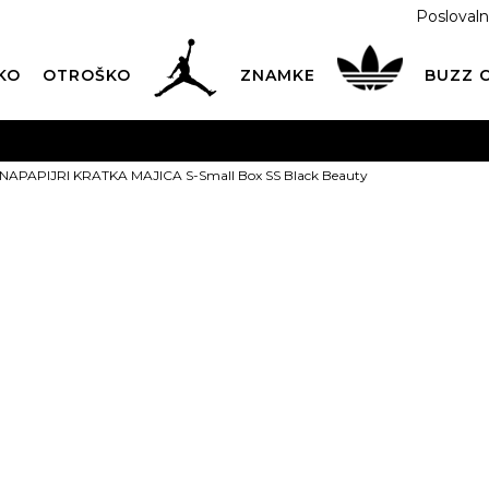
Poslovaln
KO
OTROŠKO
ZNAMKE
BUZZ
PREVZEM NA DPD PAKETOMATIH
SAMO
2,60€
.
NAPAPIJRI KRATKA MAJICA S-Small Box SS Black Beauty
BREZPLAČNA POŠTNINA
na vse nakupe nad 100 EUR
PIŠI NAM
online@buzzsneakers.si
NAPAPIJRI K
S-Small Box S
28,99
EUR
Izberite velikost:
S
M