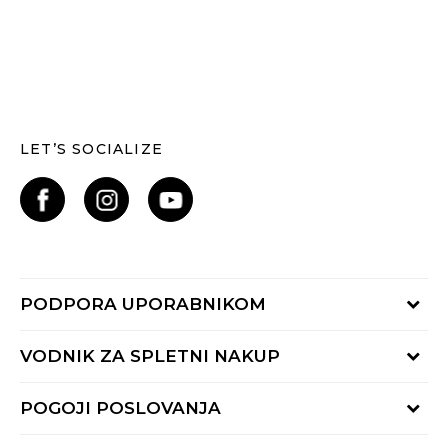
LET’S SOCIALIZE
PODPORA UPORABNIKOM
Oglejte si stanje naročila
VODNIK ZA SPLETNI NAKUP
Piši nam:
online@buzzsneakers.si
Način plačila
POGOJI POSLOVANJA
Pokliči nas: 01 777 45 44
Dostava
Pon-Pet 9-16h
Pogoji uporabe