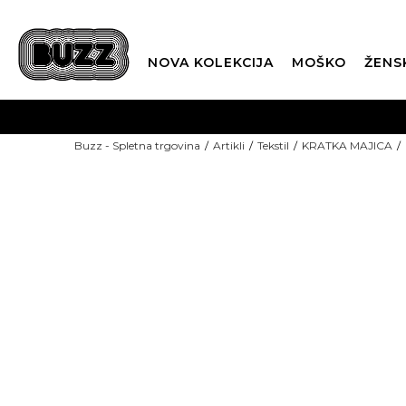
NOVA KOLEKCIJA
MOŠKO
ŽENS
Buzz - Spletna trgovina
Artikli
Tekstil
KRATKA MAJICA