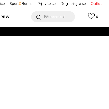
ice
Sport
&
Bonus
Prijavite se
Registrirajte se
Outlet
CREW
Išči na strani
0
 MAJICA
IH5067-034
M
L
XL
2XL
 NA VOLJO