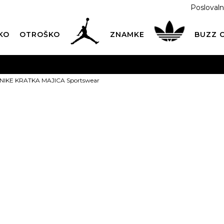
Poslovaln
KO
OTROŠKO
ZNAMKE
BUZZ
PREVZEM NA DPD PAKETOMATIH
SAMO
2,60€
.
NIKE KRATKA MAJICA Sportswear
BREZPLAČNA POŠTNINA
na vse nakupe nad 100 EUR
PIŠI NAM
online@buzzsneakers.si
NIKE KRATKA
Sportswear
Izberite velikost:
XS
S
ARTIKEL NI VEČ