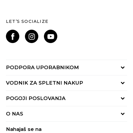
LET’S SOCIALIZE
PODPORA UPORABNIKOM
Oglejte si stanje naročila
VODNIK ZA SPLETNI NAKUP
Piši nam:
online@buzzsneakers.si
Način plačila
POGOJI POSLOVANJA
Pokliči nas: 01 777 45 44
Dostava
Pon-Pet 9-16h
Pogoji uporabe
Vračilo kupnine
O NAS
Splošna pravila zasebnosti
Reklamacija
BUZZ Koncept
Pravila Sport&Bonus programa
Nahajaš se na