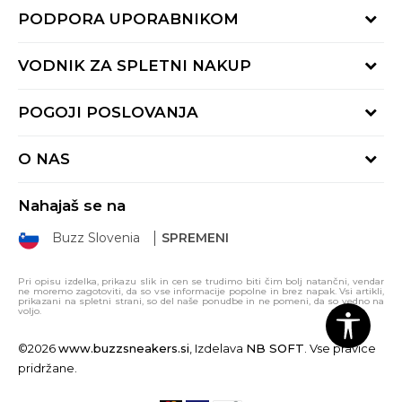
PODPORA UPORABNIKOM
Oglejte si stanje naročila
VODNIK ZA SPLETNI NAKUP
Piši nam:
online@buzzsneakers.si
Način plačila
POGOJI POSLOVANJA
Pokliči nas: 01 777 45 44
Dostava
Pon-Pet 9-16h
Pogoji uporabe
Vračilo kupnine
O NAS
Splošna pravila zasebnosti
Reklamacija
BUZZ Koncept
Pravila Sport&Bonus programa
Nahajaš se na
BUZZ Znamke
Pravica do vračila
Buzz Slovenia
SPREMENI
BUZZ Crew
BUZZ Trgovine
Pri opisu izdelka, prikazu slik in cen se trudimo biti čim bolj natančni, vendar
ne moremo zagotoviti, da so vse informacije popolne in brez napak. Vsi artikli,
Postani del ekipe
prikazani na spletni strani, so del naše ponudbe in ne pomeni, da so vedno na
voljo.
Sitemap
©2026
www.buzzsneakers.si
, Izdelava
NB SOFT
. Vse pravice
pridržane.