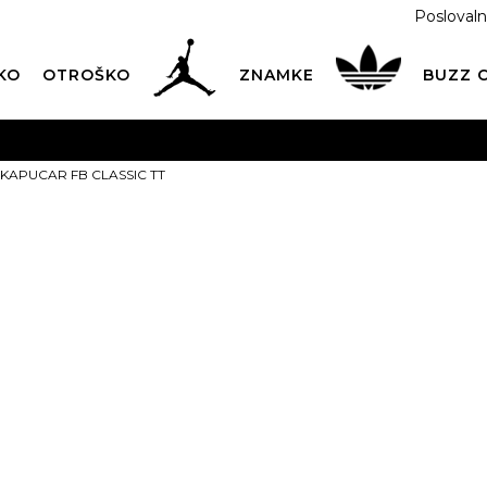
Poslovaln
KO
OTROŠKO
ZNAMKE
BUZZ
PREVZEM NA DPD PAKETOMATIH
SAMO
2,60€
.
s KAPUCAR FB CLASSIC TT
BREZPLAČNA POŠTNINA
na vse nakupe nad 100 EUR
PIŠI NAM
online@buzzsneakers.si
adidas KAPU
TT
74,99
EUR
Izberite velikost:
2XS
XS