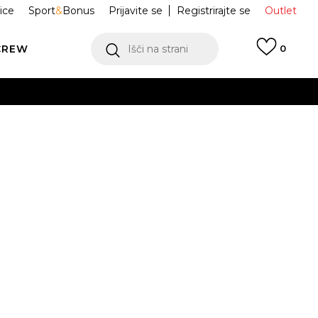
ice
Sport
&
Bonus
Prijavite se
Registrirajte se
Outlet
CREW
Išči na strani
0
CAR FB CLASSIC
KV9552
Obvesti me o znižanju
S
M
L
XL
2XL