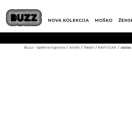
NOVA KOLEKCIJA
MOŠKO
ŽENS
Buzz - Spletna trgovina
Artikli
Tekstil
KAPUCAR
adida
NOVO