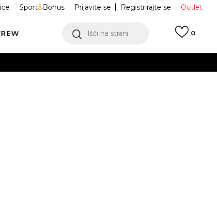
ice
Sport
&
Bonus
Prijavite se
Registrirajte se
Outlet
CREW
Išči na strani
0
EDA BLOCKED
FAM0075-33003
L
 NA VOLJO