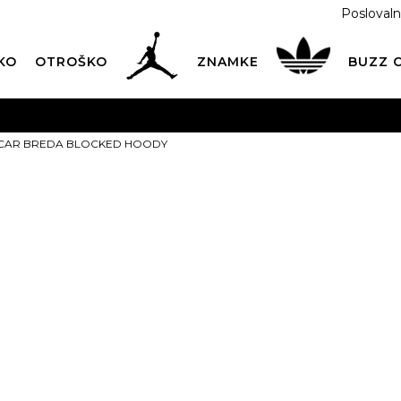
Poslovaln
KO
OTROŠKO
ZNAMKE
BUZZ
PREVZEM NA DPD PAKETOMATIH
SAMO
2,60€
.
CAR BREDA BLOCKED HOODY
BREZPLAČNA POŠTNINA
na vse nakupe nad 100 EUR
PIŠI NAM
online@buzzsneakers.si
KAPUCAR BR
HOODY
Izberite velikost:
M
L
X
ARTIKEL NI VEČ