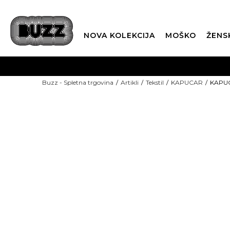
NOVA KOLEKCIJA
MOŠKO
ŽENS
Buzz - Spletna trgovina
Artikli
Tekstil
KAPUCAR
KAPU