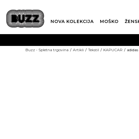
NOVA KOLEKCIJA
MOŠKO
ŽENS
Buzz - Spletna trgovina
Artikli
Tekstil
KAPUCAR
adida
SEZONSKE CENE