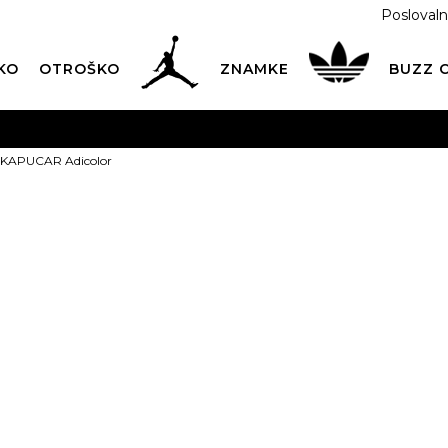
Poslovaln
KO
OTROŠKO
ZNAMKE
BUZZ
PREVZEM NA DPD PAKETOMATIH
SAMO
2,60€
.
s KAPUCAR Adicolor
BREZPLAČNA POŠTNINA
na vse nakupe nad 100 EUR
PIŠI NAM
online@buzzsneakers.si
adidas KAPUC
POSEBNA PONUDBA
t
Popust
14
%
29,99
EUR
Najnižja cena v zadn