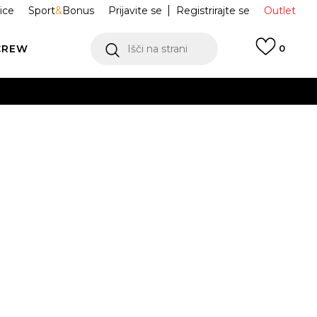
ice
Sport
&
Bonus
Prijavite se
Registrirajte se
Outlet
CREW
Išči na strani
0
AR Adicolor
JD2603
ukaj!
Obvesti me o znižanju
jih 30 dneh:
34,99
EUR