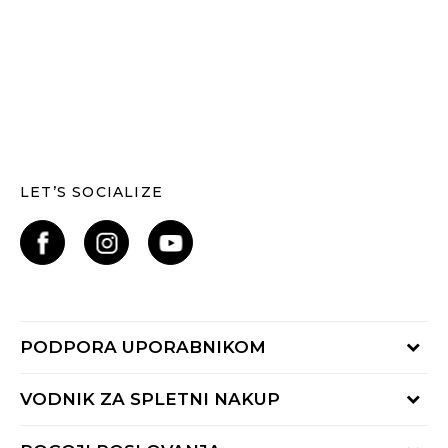
LET’S SOCIALIZE
PODPORA UPORABNIKOM
Oglejte si stanje naročila
VODNIK ZA SPLETNI NAKUP
Piši nam:
online@buzzsneakers.si
Način plačila