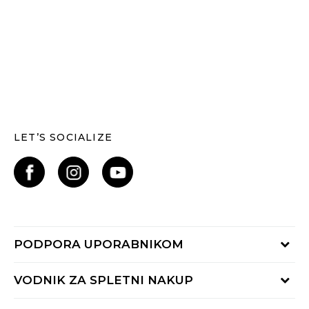
LET’S SOCIALIZE
PODPORA UPORABNIKOM
Oglejte si stanje naročila
VODNIK ZA SPLETNI NAKUP
Piši nam:
online@buzzsneakers.si
Način plačila