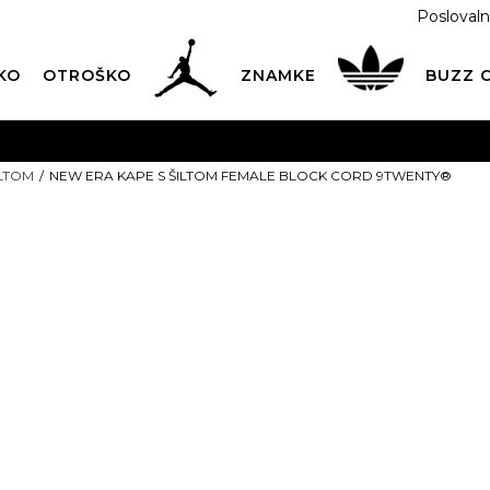
Poslovaln
KO
OTROŠKO
ZNAMKE
BUZZ
PREVZEM NA DPD PAKETOMATIH
SAMO
2,60€
.
ILTOM
NEW ERA KAPE S ŠILTOM FEMALE BLOCK CORD 9TWENTY®
BREZPLAČNA POŠTNINA
na vse nakupe nad 100 EUR
PIŠI NAM
online@buzzsneakers.si
NEW ERA KAP
FEMALE BLO
9TWENTY®
PONUDBA
t
19,19
EUR