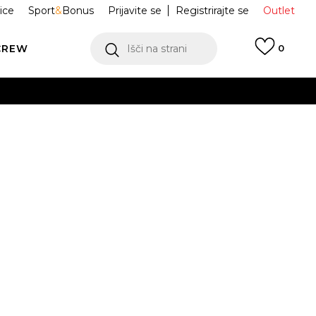
ice
Sport
&
Bonus
Prijavite se
Registrirajte se
Outlet
CREW
Išči na strani
0
E S ŠILTOM
60691328
CK CORD
ukaj!
Obvesti me o znižanju