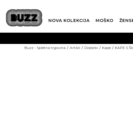
NOVA KOLEKCIJA
MOŠKO
ŽENS
Buzz - Spletna trgovina
Artikli
Dodatki
Kape
KAPE S Š
SEZONSKE CENE