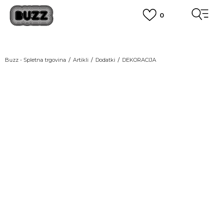
0
PREVZEM NA DPD PAKETOMATIH
SAMO
2,60€
.
BREZPLAČNA POŠTNINA
Buzz - Spletna trgovina
Artikli
Dodatki
DEKORACIJA
na vse nakupe nad 100 EUR
PIŠI NAM
SEZONSKE CENE
online@buzzsneakers.si