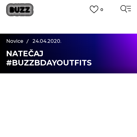
0
PREVZEM NA DPD PAKETOMATIH
SAMO
2,60€
.
BREZPLAČNA POŠTNINA
na vse nakupe nad 100 EUR
Novice
24.04.2020.
PIŠI NAM
NATEČAJ
online@buzzsneakers.si
#BUZZBDAYOUTFITS
INSTAGRAM
Petka za dopolnjenih pet let BUZZ-a! Skupaj
praznujmo BUZZ-ov 5. rojstni dan! Navdihujte in
pokažite najboljši »outfit« za BUZZ-ov rojstni dan
in osvojite par superg. Kdo pravi, da se za
praznovanje doma ne moremo urediti in biti lepi,
kot bi bili, če bi praznovali v mestu?! Oblecite
najbolj trendi outfit za rojstni dan, fotografirajte