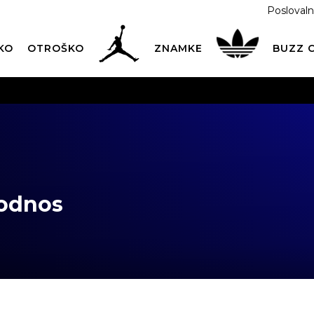
Poslovaln
KO
OTROŠKO
ZNAMKE
BUZZ
PREVZEM NA DPD PAKETOMATIH
SAMO
2,60€
.
BREZPLAČNA POŠTNINA
na vse nakupe nad 100 EUR
PIŠI NAM
online@buzzsneakers.si
 odnos