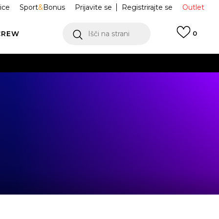
ice
Sport
&
Bonus
Prijavite se
Registrirajte se
Outlet
CREW
Išči na strani
0