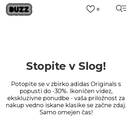
0
PREVZEM NA DPD PAKETOMATIH
SAMO
2,60€
.
BREZPLAČNA POŠTNINA
na vse nakupe nad 100 EUR
PIŠI NAM
online@buzzsneakers.si
Stopite v Slog!
Potopite se v zbirko adidas Originals s
popusti do -30%. Ikoničen videz,
ekskluzivne ponudbe - vaša priložnost za
nakup vedno iskane klasike se začne zdaj.
Samo omejen čas!