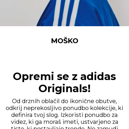
MOŠKO
Opremi se z adidas
Originals!
Od drznih oblačil do ikonične obutve,
odkrij neprekosljivo ponudbo kolekcije, ki
definira tvoj slog. Izkoristi ponudbo za
videz, ki ga moraš imeti, ustvarjeno za
tiste, ki postavljajo trende. Ne zamudi